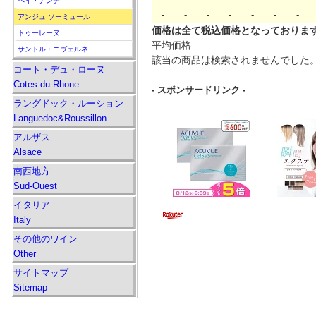
ペイ・ナンテ
-
-
-
-
-
-
-
アンジュ ソーミュール
価格は全て税込価格となっておりま
トゥーレーヌ
平均価格
サントル・ニヴェルネ
該当の商品は検索されませんでした
コート・デュ・ローヌ
Cotes du Rhone
- スポンサードリンク -
ラングドック・ルーション
Languedoc&Roussillon
アルザス
Alsace
南西地方
Sud-Ouest
イタリア
Italy
その他のワイン
Other
サイトマップ
Sitemap