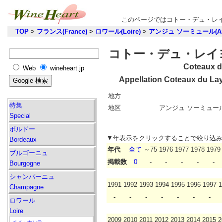
このページではコトー・デュ・レイ
TOP
>
フランス(France)
>
ロワール(Loire)
>
アンジュ ソーミュール(Anj
コトー・デュ・レイヨン
Coteaux d
Web
wineheart.jp
Appellation Coteaux du La
地方
特集
地区
アンジュ ソーミュール(A
Special
ボルドー
▼年表示をクリックすることで絞り込
Bordeaux
年代
全て
～75
1976
1977
1978
1979
ブルゴーニュ
掲載数
0
-
-
-
-
-
Bourgogne
シャンパーニュ
1991
1992
1993
1994
1995
1996
1997
1
Champagne
-
-
-
-
-
-
-
ロワール
Loire
2009
2010
2011
2012
2013
2014
2015
2