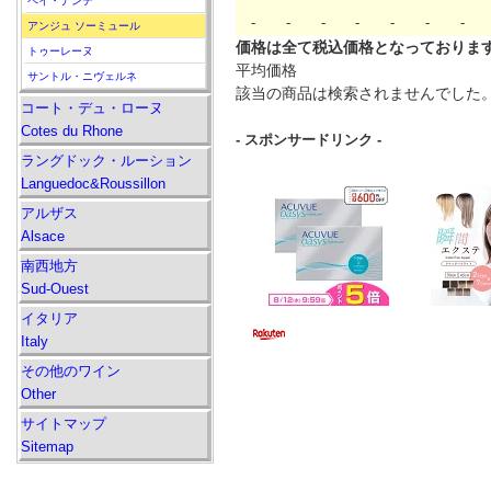
ペイ・ナンテ
-
-
-
-
-
-
-
アンジュ ソーミュール
価格は全て税込価格となっておりま
トゥーレーヌ
平均価格
サントル・ニヴェルネ
該当の商品は検索されませんでした
コート・デュ・ローヌ
Cotes du Rhone
- スポンサードリンク -
ラングドック・ルーション
Languedoc&Roussillon
アルザス
Alsace
南西地方
Sud-Ouest
イタリア
Italy
その他のワイン
Other
サイトマップ
Sitemap