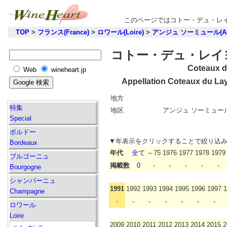
このページではコトー・デュ・レイ
TOP
>
フランス(France)
>
ロワール(Loire)
>
アンジュ ソーミュール(Anj
コトー・デュ・レイヨン
Coteaux d
Web
wineheart.jp
Appellation Coteaux du La
地方
特集
地区
アンジュ ソーミュール(A
Special
ボルドー
▼年表示をクリックすることで絞り込
Bordeaux
年代
全て
～75
1976
1977
1978
1979
ブルゴーニュ
掲載数
0
-
-
-
-
-
Bourgogne
シャンパーニュ
1991
1992
1993
1994
1995
1996
1997
1
Champagne
-
-
-
-
-
-
-
ロワール
Loire
2009
2010
2011
2012
2013
2014
2015
2