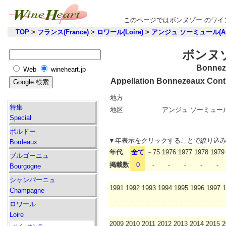
このページではボンヌゾー のワ
TOP
>
フランス(France)
>
ロワール(Loire)
>
アンジュ ソーミュール(Anj
ボンヌ
Bonnez
Web
wineheart.jp
Appellation Bonnezeaux Cont
地方
特集
地区
アンジュ ソーミュール(A
Special
ボルドー
▼年表示をクリックすることで絞り込
Bordeaux
年代
全て
～75
1976
1977
1978
1979
ブルゴーニュ
掲載数
0
-
-
-
-
-
Bourgogne
シャンパーニュ
1991
1992
1993
1994
1995
1996
1997
1
Champagne
-
-
-
-
-
-
-
ロワール
Loire
2009
2010
2011
2012
2013
2014
2015
2