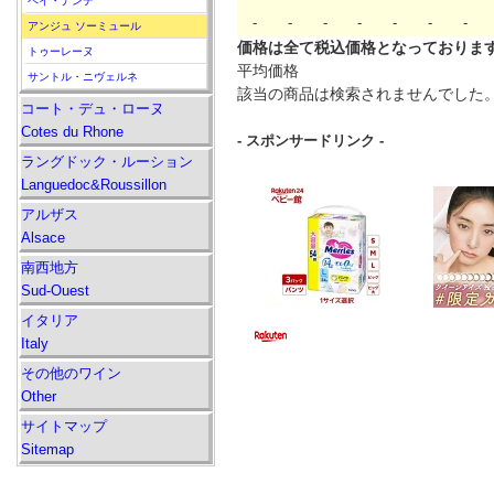
ペイ・ナンテ
-
-
-
-
-
-
-
アンジュ ソーミュール
価格は全て税込価格となっておりま
トゥーレーヌ
平均価格
サントル・ニヴェルネ
該当の商品は検索されませんでした
コート・デュ・ローヌ
Cotes du Rhone
- スポンサードリンク -
ラングドック・ルーション
Languedoc&Roussillon
アルザス
Alsace
南西地方
Sud-Ouest
イタリア
Italy
その他のワイン
Other
サイトマップ
Sitemap