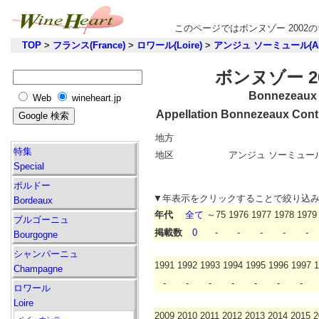
このページではボンヌゾー 200
TOP
>
フランス(France)
>
ロワール(Loire)
>
アンジュ ソーミュール(Anj
ボンヌゾー 2
Bonnezeaux
Web
wineheart.jp
Appellation Bonnezeaux Cont
地方
特集
地区
アンジュ ソーミュール(A
Special
ボルドー
▼年表示をクリックすることで絞り込
Bordeaux
年代
全て
～75
1976
1977
1978
1979
ブルゴーニュ
掲載数
0
-
-
-
-
-
Bourgogne
シャンパーニュ
1991
1992
1993
1994
1995
1996
1997
1
Champagne
-
-
-
-
-
-
-
ロワール
Loire
2009
2010
2011
2012
2013
2014
2015
2