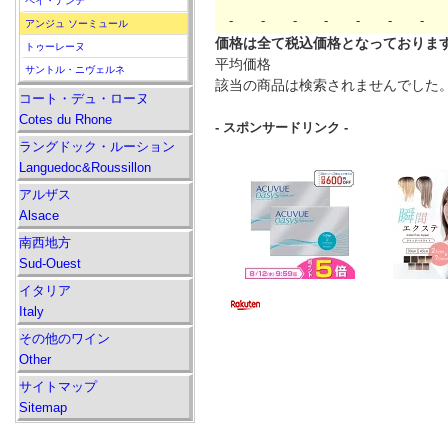
ペイ・ナンテ
-
-
-
-
-
-
-
アンジュ ソーミュール
価格は全て税込価格となっておりま
トゥーレーヌ
平均価格
サントル・ニヴェルネ
該当の商品は検索されませんでした
コート・デュ・ローヌ
Cotes du Rhone
- スポンサードリンク -
ラングドック・ルーション
Languedoc&Roussillon
アルザス
Alsace
南西地方
Sud-Ouest
イタリア
Italy
その他のワイン
Other
サイトマップ
Sitemap