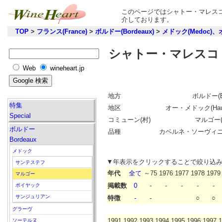
このページではシャトー・マレスコ
介しております。
TOP
>
フランス(France)
>
ボルドー(Bordeaux)
>
メドック(Medoc)、
シャトー・マレスコ・
Web
wineheart.jp
地方
ボルドー(Bo
特集
地区
オー・メドック(Haut
Special
コミューン(村)
マルゴー(M
ボルドー
品種
カベルネ・ソーヴィ
Bordeaux
メドック
▼年表示をクリックすることで絞り込
サンテステフ
年代
全て
～75
1976
1977
1978
1979
マルゴー
掲載数
0
-
-
-
-
-
ポイヤック
サンジュリアン
特徴
-
-
○
○
グラーヴ
1991
1992
1993
1994
1995
1996
1997
1
ソーテルヌ