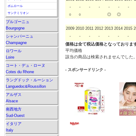
ポムロール
-
-
-
-
-
-
-
サンテミリオン
○
○
◎
◎
ブルゴーニュ
Bourgogne
2009
2010
2011
2012
2013
2014
2015
2
-
-
-
-
-
-
-
シャンパーニュ
Champagne
価格は全て税込価格となっておりま
平均価格
ロワール
該当の商品は検索されませんでした
Loire
コート・デュ・ローヌ
- スポンサードリンク -
Cotes du Rhone
ラングドック・ルーション
Languedoc&Roussillon
アルザス
Alsace
南西地方
Sud-Ouest
イタリア
Italy