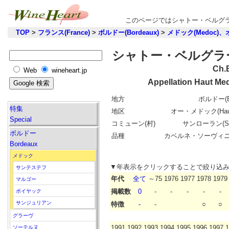
このページではシャトー・ベルグラ
TOP
>
フランス(France)
>
ボルドー(Bordeaux)
>
メドック(Medoc)、オ
シャトー・ベルグラーヴ
Ch.
Web
wineheart.jp
Appellation Haut Me
地方
ボルドー(Bo
特集
地区
オー・メドック(Haut
Special
コミューン(村)
サンローラン(St-L
ボルドー
品種
カベルネ・ソーヴィ
Bordeaux
メドック
▼年表示をクリックすることで絞り込
サンテステフ
年代
全て
～75
1976
1977
1978
1979
マルゴー
掲載数
0
-
-
-
-
-
ポイヤック
サンジュリアン
特徴
-
-
○
○
グラーヴ
1991
1992
1993
1994
1995
1996
1997
1
ソーテルヌ