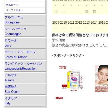
ポムロール
-
-
-
-
-
-
-
サンテミリオン
○
○
◎
◎
ブルゴーニュ
Bourgogne
2009
2010
2011
2012
2013
2014
2015
2
-
-
-
-
-
-
-
シャンパーニュ
Champagne
価格は全て税込価格となっておりま
平均価格
ロワール
該当の商品は検索されませんでした
Loire
コート・デュ・ローヌ
- スポンサードリンク -
Cotes du Rhone
ラングドック・ルーション
Languedoc&Roussillon
アルザス
Alsace
南西地方
Sud-Ouest
イタリア
Italy