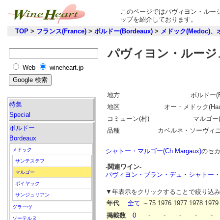
このページではパヴィヨン・ルージ
ップを紹介しております。
TOP
>
フランス(France)
>
ボルドー(Bordeaux)
>
メドック(Medoc)、
パヴィヨン・ルージュ
Web
wineheart.jp
地方
ボルドー(Bo
特集
地区
オー・メドック(Haut
Special
コミューン(村)
マルゴー(M
ボルドー
品種
カベルネ・ソーヴィ
Bordeaux
メドック
シャトー・マルゴー(Ch.Margaux)
のセ
サンテステフ
-関連ワイン-
マルゴー
パヴィヨン・ブラン・デュ・シャトー・マルゴー(Pav
ポイヤック
▼年表示をクリックすることで絞り込
サンジュリアン
年代
全て
～75
1976
1977
1978
1979
グラーヴ
掲載数
0
-
-
-
-
-
ソーテルヌ