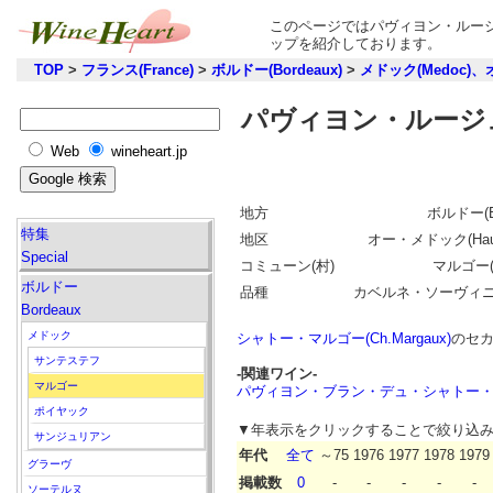
このページではパヴィヨン・ルージ
ップを紹介しております。
TOP
>
フランス(France)
>
ボルドー(Bordeaux)
>
メドック(Medoc)、
パヴィヨン・ルージュ
Web
wineheart.jp
地方
ボルドー(Bo
特集
地区
オー・メドック(Haut
Special
コミューン(村)
マルゴー(M
ボルドー
品種
カベルネ・ソーヴィ
Bordeaux
メドック
シャトー・マルゴー(Ch.Margaux)
のセ
サンテステフ
-関連ワイン-
マルゴー
パヴィヨン・ブラン・デュ・シャトー・マルゴー(Pav
ポイヤック
▼年表示をクリックすることで絞り込
サンジュリアン
年代
全て
～75
1976
1977
1978
1979
グラーヴ
掲載数
0
-
-
-
-
-
ソーテルヌ