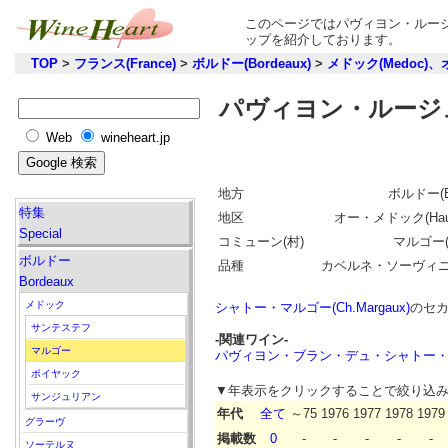
このページではパヴィヨン・ルージ
ップを紹介しております。
TOP
>
フランス(France)
>
ボルドー(Bordeaux)
>
メドック(Medoc)、
パヴィヨン・ルージュ
Web
wineheart.jp
地方
ボルドー(Bo
特集
地区
オー・メドック(Haut
Special
コミューン(村)
マルゴー(M
ボルドー
品種
カベルネ・ソーヴィ
Bordeaux
メドック
シャトー・マルゴー(Ch.Margaux)
のセ
サンテステフ
-関連ワイン-
マルゴー
パヴィヨン・ブラン・デュ・シャトー・マルゴー(Pav
ポイヤック
▼年表示をクリックすることで絞り込
サンジュリアン
年代
全て
～75
1976
1977
1978
1979
グラーヴ
掲載数
0
-
-
-
-
-
ソーテルヌ