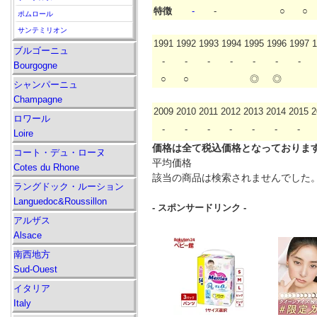
特徴
-
-
○
○
ポムロール
サンテミリオン
1991
1992
1993
1994
1995
1996
1997
1
ブルゴーニュ
-
-
-
-
-
-
-
Bourgogne
○
○
◎
◎
シャンパーニュ
Champagne
2009
2010
2011
2012
2013
2014
2015
2
ロワール
-
-
-
-
-
-
-
Loire
価格は全て税込価格となっておりま
コート・デュ・ローヌ
平均価格
Cotes du Rhone
該当の商品は検索されませんでした
ラングドック・ルーション
Languedoc&Roussillon
- スポンサードリンク -
アルザス
Alsace
南西地方
Sud-Ouest
イタリア
Italy